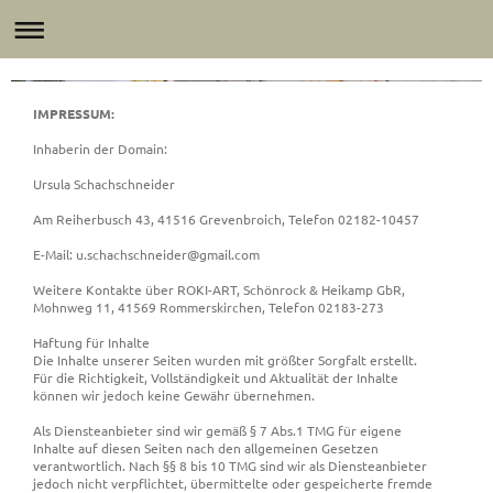
MALUNTERRICHT/WORKSHOPS EINFÜHRUNGEN > BUCH > AUSSTELLUNGSE
PAINTING LESSONS/WORKSHOPS INTRODUCTIONS > BOOK > VERNISSAGE EXHI
IMPRESSUM:
Inhaberin der Domain:
Ursula Schachschneider
Am Reiherbusch 43, 41516 Grevenbroich, Telefon 02182-10457
E-Mail: u.schachschneider@gmail.com
Weitere Kontakte über ROKI-ART, Schönrock & Heikamp GbR,
Mohnweg 11, 41569 Rommerskirchen, Telefon 02183-273
Haftung für Inhalte
Die Inhalte unserer Seiten wurden mit größter Sorgfalt erstellt.
Für die Richtigkeit, Vollständigkeit und Aktualität der Inhalte
können wir jedoch keine Gewähr übernehmen.
Als Diensteanbieter sind wir gemäß § 7 Abs.1 TMG für eigene
Inhalte auf diesen Seiten nach den allgemeinen Gesetzen
verantwortlich. Nach §§ 8 bis 10 TMG sind wir als Diensteanbieter
jedoch nicht verpflichtet, übermittelte oder gespeicherte fremde